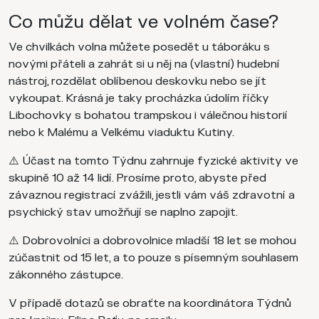
Co můžu dělat ve volném čase?
Ve chvilkách volna můžete posedět u táboráku s
novými přáteli a zahrát si u něj na (vlastní) hudební
nástroj, rozdělat oblíbenou deskovku nebo se jít
vykoupat. Krásná je taky procházka údolím říčky
Libochovky s bohatou trampskou i válečnou historií
nebo k Malému a Velkému viaduktu Kutiny.
⚠️ Účast na tomto Týdnu zahrnuje fyzické aktivity ve
skupině 10 až 14 lidí. Prosíme proto, abyste před
závaznou registrací zvážili, jestli vám váš zdravotní a
psychický stav umožňují se naplno zapojit.
⚠️ Dobrovolníci a dobrovolnice mladší 18 let se mohou
zúčastnit od 15 let, a to pouze s písemným souhlasem
zákonného zástupce.
V případě dotazů se obraťte na koordinátora Týdnů