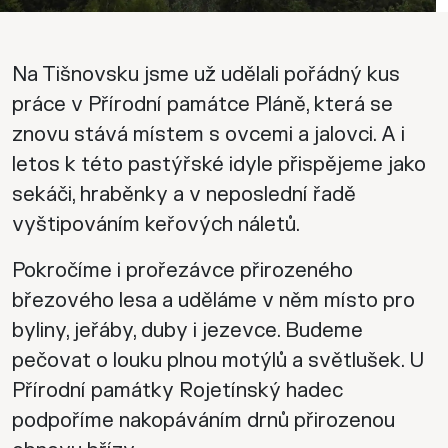
Na Tišnovsku jsme už udělali pořádný kus
práce v Přírodní památce Pláně, která se
znovu stává místem s ovcemi a jalovci. A i
letos k této pastýřské idyle přispějeme jako
sekáči, hraběnky a v neposlední řadě
vyštipováním keřových náletů.
Pokročíme i prořezávce přirozeného
březového lesa a uděláme v něm místo pro
byliny, jeřáby, duby i jezevce. Budeme
pečovat o louku plnou motýlů a světlušek. U
Přírodní památky Rojetínský hadec
podpoříme nakopáváním drnů přirozenou