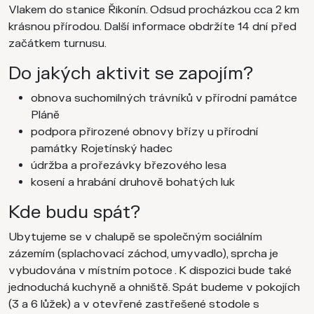
Vlakem do stanice Řikonín. Odsud procházkou cca 2 km
krásnou přírodou. Další informace obdržíte 14 dní před
začátkem turnusu.
Do jakých aktivit se zapojím?
obnova suchomilných trávníků v přírodní památce
Pláně
podpora přirozené obnovy břízy u přírodní
památky Rojetínský hadec
údržba a prořezávky březového lesa
kosení a hrabání druhově bohatých luk
Kde budu spát?
Ubytujeme se v chalupě se společným sociálním
zázemím (splachovací záchod, umyvadlo), sprcha je
vybudována v místním potoce . K dispozici bude také
jednoduchá kuchyně a ohniště. Spát budeme v pokojích
(3 a 6 lůžek) a v otevřené zastřešené stodole s