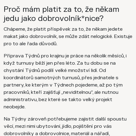
Proč mám platit za to, že někam
jedu jako dobrovolník*nice?
Chápeme, že platit příspěvek za to, že někam jedete
makat jako dobrovolník, se může zdát nelogické. Existuje
pro to ale řada důvodů.
Příprava Týdnů pro krajinu je práce na několik měsíců, i
když turnusy běží jen přes léto. Za tu dobu se na
chystání Týdnů podílí velké množství lidí. Od
koordinátorů samotných turnusů, přes jednatele s
partnery, ke kterým v Týdnech pojedeme, až po tým
pracovníků, kteří zajišťují „neviditelnou“, ale nutnou
administrativu, bez které se takto velký projekt
neobejde.
Na Týdny zároveň potřebujeme zajistit další spoustu
věcí, mezi nimi ubytování, jídlo, pojištění pro vás
dobrovolníky a dobrovolnice, materiál a nářadí,