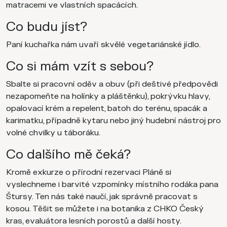
matracemi ve vlastních spacácích.
Co budu jíst?
Paní kuchařka nám uvaří skvělé vegetariánské jídlo.
Co si mám vzít s sebou?
Sbalte si pracovní oděv a obuv (při deštivé předpovědi
nezapomeňte na holínky a pláštěnku), pokrývku hlavy,
opalovací krém a repelent, batoh do terénu, spacák a
karimatku, případně kytaru nebo jiný hudební nástroj pro
volné chvilky u táboráku.
Co dalšího mě čeká?
Kromě exkurze o přírodní rezervaci Pláně si
vyslechneme i barvité vzpomínky místního rodáka pana
Štursy. Ten nás také naučí, jak správně pracovat s
kosou. Těšit se můžete i na botanika z CHKO Český
kras, evaluátora lesních porostů a další hosty.