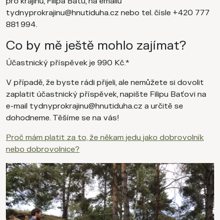
pro krajinu, Filipa Baťu, na emailu
tydnyprokrajinu@hnutiduha.cz nebo tel. čísle +420 777
881 994.
Co by mě ještě mohlo zajímat?
Účastnický příspěvek je 990 Kč.*
V případě, že byste rádi přijeli, ale nemůžete si dovolit
zaplatit účastnický příspěvek, napište Filipu Baťovi na
e-mail tydnyprokrajinu@hnutiduha.cz a určitě se
dohodneme. Těšíme se na vás!
Proč mám platit za to, že někam jedu jako dobrovolník
nebo dobrovolnice?