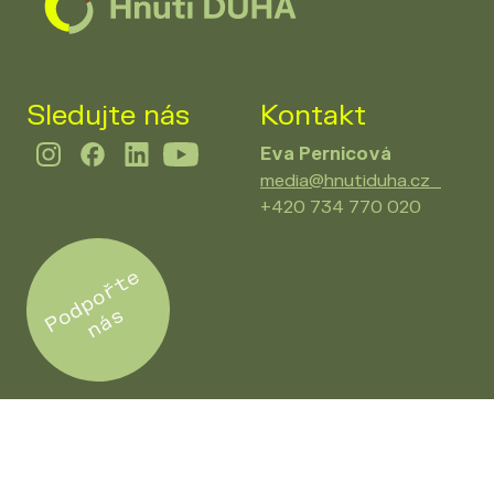
Sledujte nás
Kontakt
Eva Pernicová
media@hnutiduha.cz
+420 734 770 020